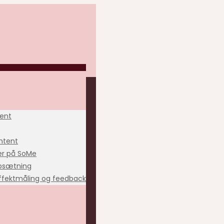
ent
ntent
r på SoMe
psætning
effektmåling og feedback