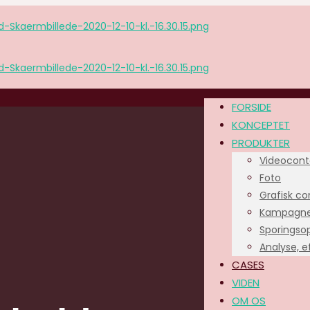
FORSIDE
KONCEPTET
PRODUKTER
Videocont
Foto
Grafisk co
Kampagne
Sporingso
Analyse, 
CASES
VIDEN
OM OS