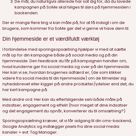
De mål, du naturligvis allerede har sat dig for, da du lavede
kampagnen på SoMe skal følges til dørs på hjemmesiden i
backenden.
Der er mange flere ting vi kan måle på, for at få indsigt i om de
brugere, som kommer fra SoMe gør det vi gerne vil have dem til.
Din hjemmeside er et værdifuldt værktøj
I forbindelse med sporingsopsætning hjælper vi med at sætte
mål op for din kampagne både på social media og på din
hjemmeside. Den feedback du får på kampagnen handler om,
hvad kunderne gør fra social media og over på din hjemmeside.
Her kan vi se, hvordan brugernes adfærd er, (de som klikker
videre fra social media til din hjemmeside) om de tilmelder sig
nyhedsbrevet eller kigger på andre produkter/ydelser end det, du
har kørt kampagne på.
Med andre ord: Her kan du efterfølgende selv både måle på
indsatser, engagement og effekt (hvor meget af dine indsatser
og det engagement du opnår, konverterer du til omsætning?)
Sporingsopsætning kræver, at vi får adgang til din cms-backend,
Google Analytics og indlægger pixels fra dine social media
kanaler + evt. Tag Manager.