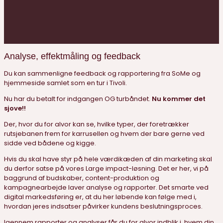
Analyse, effektmåling og feedback
Du kan sammenligne feedback og rapportering fra SoMe og
hjemmeside samlet som en tur i Tivoli.
Nu har du betalt for indgangen OG turbåndet.
Nu kommer det
sjove!!
Der, hvor du for alvor kan se, hvilke typer, der foretrækker
rutsjebanen frem for karrusellen og hvem der bare gerne ved
sidde ved bådene og kigge.
Hvis du skal have styr på hele værdikæden af din marketing skal
du derfor satse på vores Large impact-løsning. Det er her, vi på
baggrund af budskaber, content-produktion og
kampagnearbejde laver analyse og rapporter. Det smarte ved
digital markedsføring er, at du her løbende kan følge med i,
hvordan jeres indsatser påvirker kundens beslutningsproces.
Igennem rapporter og analyser får du for alvor indblik i, hvem din