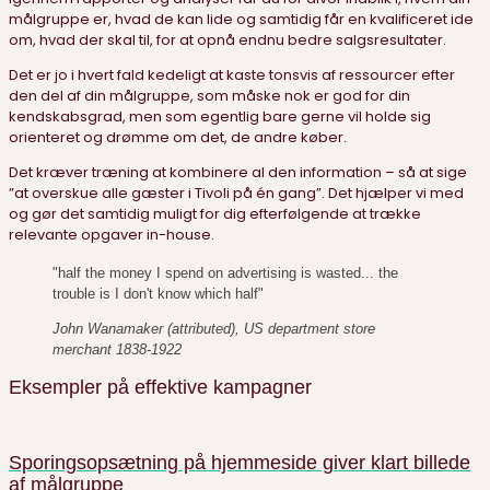
målgruppe er, hvad de kan lide og samtidig får en kvalificeret ide
om, hvad der skal til, for at opnå endnu bedre salgsresultater.
Det er jo i hvert fald kedeligt at kaste tonsvis af ressourcer efter
den del af din målgruppe, som måske nok er god for din
kendskabsgrad, men som egentlig bare gerne vil holde sig
orienteret og drømme om det, de andre køber.
Det kræver træning at kombinere al den information – så at sige
”at overskue alle gæster i Tivoli på én gang”. Det hjælper vi med
og gør det samtidig muligt for dig efterfølgende at trække
relevante opgaver in-house.
"half the money I spend on advertising is wasted... the
trouble is I don't know which half"
John Wanamaker (attributed), US department store
merchant 1838-1922
Eksempler på effektive kampagner
Sporingsopsætning på hjemmeside giver klart billede
af målgruppe